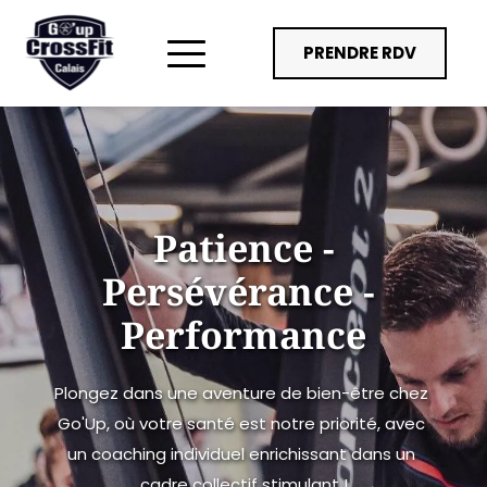
PRENDRE RDV
 Patience - 
Persévérance - 
Performance
Plongez dans une aventure de bien-être chez 
Go'Up, où votre santé est notre priorité, avec 
un coaching individuel enrichissant dans un 
cadre collectif stimulant !